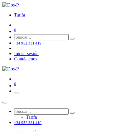
Tarífa
0
+34 952 331 419
Iniciar sesión
Contáctenos
0
Tarífa
+34 952 331 419